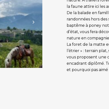
nature. À travers forêts
la faune attire ici le
De la balade en famill
randonnées hors des s
baptême à poney not
d’état, vous fera décou
nature en compagnie 
La foret de la matte e
l’étrier » : terrain pla
vous proposent une c
encadrant diplômé. To
et pourquoi pas aimé 